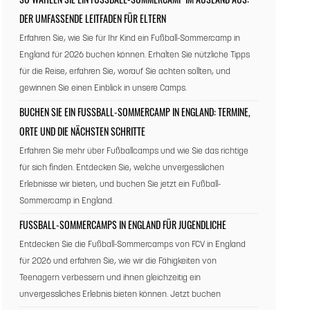
SO WÄHLEN SIE EIN FUSSBALL-SOMMERCAMP IM AUSLAND AUS: D
ER UMFASSENDE LEITFADEN FÜR ELTERN
Erfahren Sie, wie Sie für Ihr Kind ein Fußball-Sommercamp in
England für 2026 buchen können. Erhalten Sie nützliche Tipps
für die Reise, erfahren Sie, worauf Sie achten sollten, und
gewinnen Sie einen Einblick in unsere Camps.
BUCHEN SIE EIN FUSSBALL-SOMMERCAMP IN ENGLAND: TERMINE, O
RTE UND DIE NÄCHSTEN SCHRITTE
Erfahren Sie mehr über Fußballcamps und wie Sie das richtige
für sich finden. Entdecken Sie, welche unvergesslichen
Erlebnisse wir bieten, und buchen Sie jetzt ein Fußball-
Sommercamp in England.
FUSSBALL-SOMMERCAMPS IN ENGLAND FÜR JUGENDLICHE
Entdecken Sie die Fußball-Sommercamps von FCV in England
für 2026 und erfahren Sie, wie wir die Fähigkeiten von
Teenagern verbessern und ihnen gleichzeitig ein
unvergessliches Erlebnis bieten können. Jetzt buchen