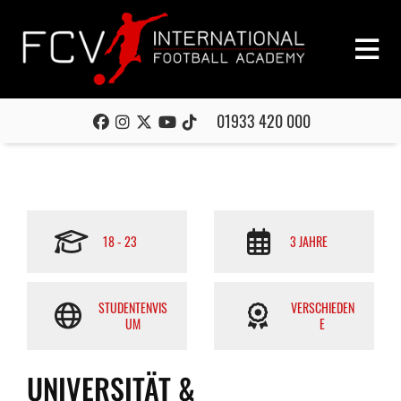
01933 420 000
18 - 23
3 JAHRE
STUDENTENVIS
VERSCHIEDEN
UM
E
UNIVERSITÄT &