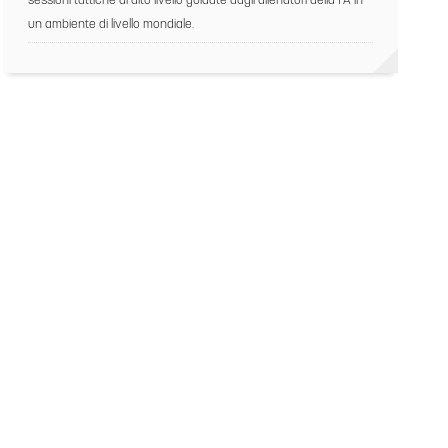
sessioni tattiche di alto livello guidate dagli allenatori della FA in
un ambiente di livello mondiale.