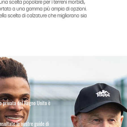
una scelta popolare per i terreni morbidi,
ortato a una gamma più ampia di opzioni.
ella scelta di calzature che migliorano sia
io privata del Regno Unito è
onsultate le nostre guide di