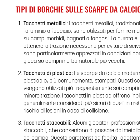
TIPI DI BORCHIE SULLE SCARPE DA CALCI
Tacchetti metallici:
I tacchetti metallici, tradizion
l'alluminio o l'acciaio, sono utilizzati per fornire
su campi morbidi, bagnati o fangosi. La durata e il
ottenere la trazione necessaria per evitare di sciv
sono particolarmente apprezzati in condizioni com
gioca su campi in erba naturale più vecchi.
Tacchetti di plastica:
Le scarpe da calcio moderne
plastica o, più comunemente, stampati. Questi sono
vengono utilizzati più frequentemente sui campi i
minore trazione. I tacchetti in plastica offrono in
generalmente considerati più sicuri di quelli in m
rischio di lesioni in caso di collisione.
Tacchetti staccabili:
Alcuni giocatori professionis
staccabili, che consentono di passare dal metallo
del campo. Questa caratteristica facilita l'adatta