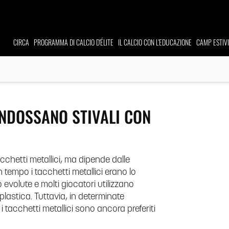
CIRCA
PROGRAMMA
DI CALCIO D'ÉLITE
IL CALCIO CON L'EDUCAZIONE
CAMP
ESTIV
INDOSSANO STIVALI CON
acchetti metallici, ma dipende dalle
n tempo i tacchetti metallici erano lo
o evolute e molti giocatori utilizzano
 plastica. Tuttavia, in determinate
i tacchetti metallici sono ancora preferiti