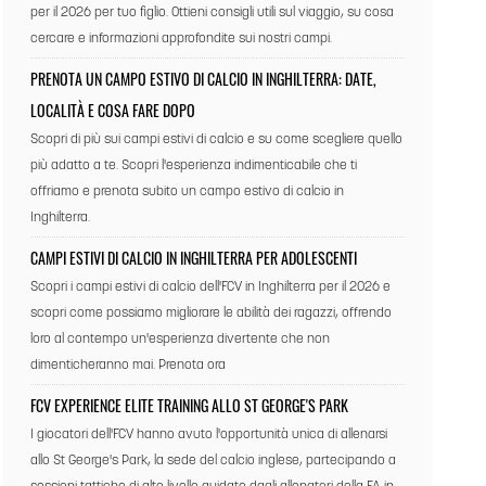
per il 2026 per tuo figlio. Ottieni consigli utili sul viaggio, su cosa
cercare e informazioni approfondite sui nostri campi.
PRENOTA UN CAMPO ESTIVO DI CALCIO IN INGHILTERRA: DATE,
LOCALITÀ E COSA FARE DOPO
Scopri di più sui campi estivi di calcio e su come scegliere quello
più adatto a te. Scopri l'esperienza indimenticabile che ti
offriamo e prenota subito un campo estivo di calcio in
Inghilterra.
CAMPI ESTIVI DI CALCIO IN INGHILTERRA PER ADOLESCENTI
Scopri i campi estivi di calcio dell'FCV in Inghilterra per il 2026 e
scopri come possiamo migliorare le abilità dei ragazzi, offrendo
loro al contempo un'esperienza divertente che non
dimenticheranno mai. Prenota ora
FCV EXPERIENCE ELITE TRAINING ALLO ST GEORGE'S PARK
I giocatori dell'FCV hanno avuto l'opportunità unica di allenarsi
allo St George's Park, la sede del calcio inglese, partecipando a