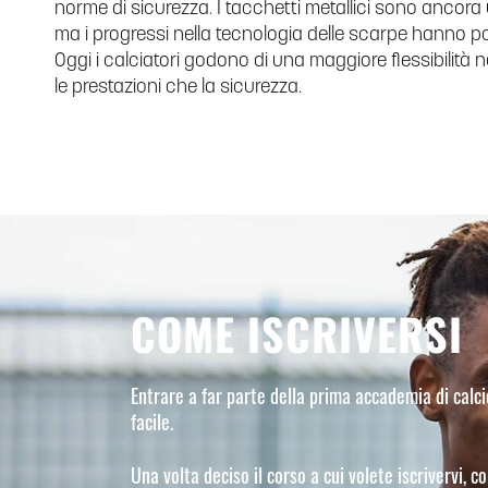
norme di sicurezza. I tacchetti metallici sono ancora 
ma i progressi nella tecnologia delle scarpe hanno p
Oggi i calciatori godono di una maggiore flessibilità n
le prestazioni che la sicurezza.
COME ISCRIVERSI
Entrare a far parte della prima accademia di calc
facile.
Una volta deciso il corso a cui volete iscrivervi, c