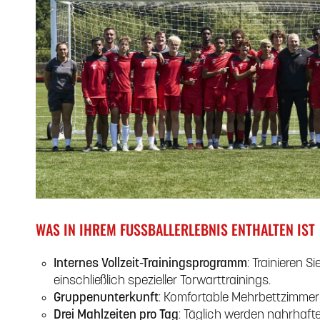
WAS IN IHREM FUSSBALLERLEBNIS ENTHALTEN IST
Internes Vollzeit-Trainingsprogramm
: Trainieren S
einschließlich spezieller Torwarttrainings.
Gruppenunterkunft
: Komfortable Mehrbettzimmer
Drei Mahlzeiten pro Tag
: Täglich werden nahrhafte 