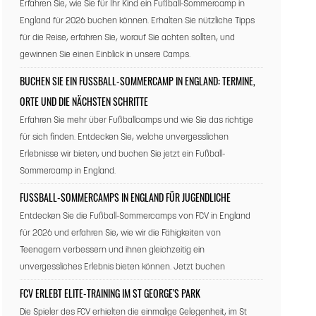
Erfahren Sie, wie Sie für Ihr Kind ein Fußball-Sommercamp in
England für 2026 buchen können. Erhalten Sie nützliche Tipps
für die Reise, erfahren Sie, worauf Sie achten sollten, und
gewinnen Sie einen Einblick in unsere Camps.
BUCHEN SIE EIN FUSSBALL-SOMMERCAMP IN ENGLAND: TERMINE, O
RTE UND DIE NÄCHSTEN SCHRITTE
Erfahren Sie mehr über Fußballcamps und wie Sie das richtige
für sich finden. Entdecken Sie, welche unvergesslichen
Erlebnisse wir bieten, und buchen Sie jetzt ein Fußball-
Sommercamp in England.
FUSSBALL-SOMMERCAMPS IN ENGLAND FÜR JUGENDLICHE
Entdecken Sie die Fußball-Sommercamps von FCV in England
für 2026 und erfahren Sie, wie wir die Fähigkeiten von
Teenagern verbessern und ihnen gleichzeitig ein
unvergessliches Erlebnis bieten können. Jetzt buchen
FCV ERLEBT ELITE-TRAINING IM ST GEORGE'S PARK
Die Spieler des FCV erhielten die einmalige Gelegenheit, im St