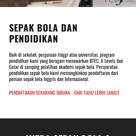
SEPAK BOLA DAN
PENDIDIKAN
Baik di sekolah, perguruan tinggi atau universitas, program
pendidikan kami yang beragam menawarkan BTEC, A Levels dan
Gelar di samping pelatihan akademi sepak bola. Persyaratan
pendidikan sepak bola kami memungkinkan pendaftaran dari
pemain sepak bola Inggris dan Internasional.
PENDAFTARAN SEKARANG DIBUKA - CARI TAHU LEBIH LANJUT