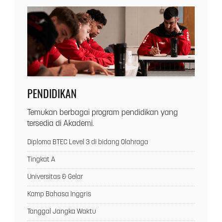
PENDIDIKAN
Temukan berbagai program pendidikan yang
tersedia di Akademi.
Diploma BTEC Level 3 di bidang Olahraga
Tingkat A
Universitas & Gelar
Kamp Bahasa Inggris
Tanggal Jangka Waktu