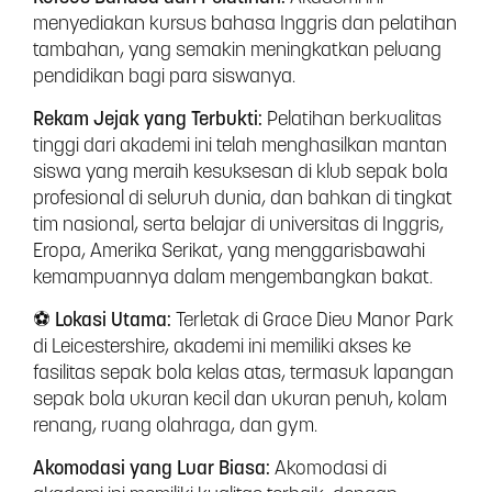
menyediakan kursus bahasa Inggris dan pelatihan
tambahan, yang semakin meningkatkan peluang
pendidikan bagi para siswanya.
Rekam Jejak yang Terbukti:
Pelatihan berkualitas
tinggi dari akademi ini telah menghasilkan mantan
siswa yang meraih kesuksesan di klub sepak bola
profesional di seluruh dunia, dan bahkan di tingkat
tim nasional, serta belajar di universitas di Inggris,
Eropa, Amerika Serikat, yang menggarisbawahi
kemampuannya dalam mengembangkan bakat.
⚽ Lokasi Utama:
Terletak di Grace Dieu Manor Park
di Leicestershire, akademi ini memiliki akses ke
fasilitas sepak bola kelas atas, termasuk lapangan
sepak bola ukuran kecil dan ukuran penuh, kolam
renang, ruang olahraga, dan gym.
Akomodasi yang Luar Biasa:
Akomodasi di