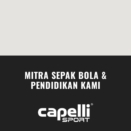
MITRA SEPAK BOLA &
PENDIDIKAN KAMI