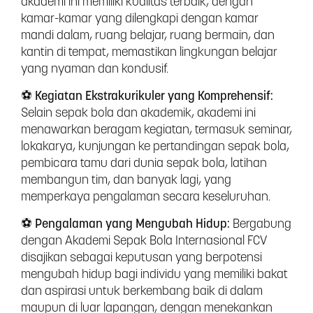
akademi ini memiliki kualitas terbaik, dengan
kamar-kamar yang dilengkapi dengan kamar
mandi dalam, ruang belajar, ruang bermain, dan
kantin di tempat, memastikan lingkungan belajar
yang nyaman dan kondusif.
⚽ Kegiatan Ekstrakurikuler yang Komprehensif:
Selain sepak bola dan akademik, akademi ini
menawarkan beragam kegiatan, termasuk seminar,
lokakarya, kunjungan ke pertandingan sepak bola,
pembicara tamu dari dunia sepak bola, latihan
membangun tim, dan banyak lagi, yang
memperkaya pengalaman secara keseluruhan.
⚽ Pengalaman yang Mengubah Hidup:
Bergabung
dengan Akademi Sepak Bola Internasional FCV
disajikan sebagai keputusan yang berpotensi
mengubah hidup bagi individu yang memiliki bakat
dan aspirasi untuk berkembang baik di dalam
maupun di luar lapangan, dengan menekankan