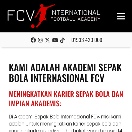
01933 420 000
KAMI ADALAH AKADEMI SEPAK
BOLA INTERNASIONAL FCV
MENINGKATKAN KARIER SEPAK BOLA DAN
IMPIAN AKADEMIS:
Di Akademi Sepak Bola Internasional FCV, misi kami
adalah untuk meningkatkan karier sepak bola dan
impian akademis individu berbakat yang berusia 14