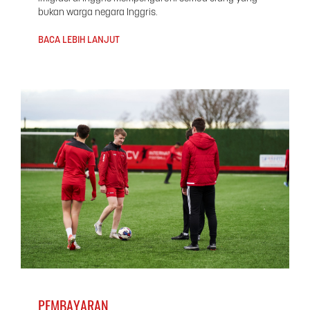
bukan warga negara Inggris.
BACA LEBIH LANJUT
PEMBAYARAN