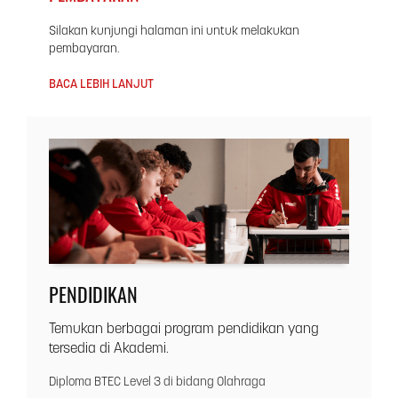
Silakan kunjungi halaman ini untuk melakukan
pembayaran.
BACA LEBIH LANJUT
PENDIDIKAN
Temukan berbagai program pendidikan yang
tersedia di Akademi.
Diploma BTEC Level 3 di bidang Olahraga