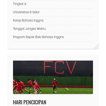
Tingkat A
Universitas & Gelar
Kamp Bahasa Inggris
Tanggal Jangka Waktu
Program Sepak Bola Bahasa Inggris
HARI PENCICIPAN