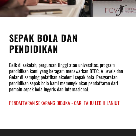
SEPAK BOLA DAN
PENDIDIKAN
Baik di sekolah, perguruan tinggi atau universitas, program
pendidikan kami yang beragam menawarkan BTEC, A Levels dan
Gelar di samping pelatihan akademi sepak bola. Persyaratan
pendidikan sepak bola kami memungkinkan pendaftaran dari
pemain sepak bola Inggris dan Internasional.
PENDAFTARAN SEKARANG DIBUKA - CARI TAHU LEBIH LANJUT