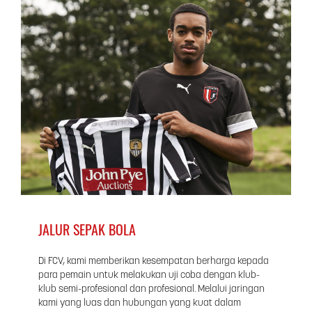
JALUR SEPAK BOLA
Di FCV, kami memberikan kesempatan berharga kepada
para pemain untuk melakukan uji coba dengan klub-
klub semi-profesional dan profesional. Melalui jaringan
kami yang luas dan hubungan yang kuat dalam