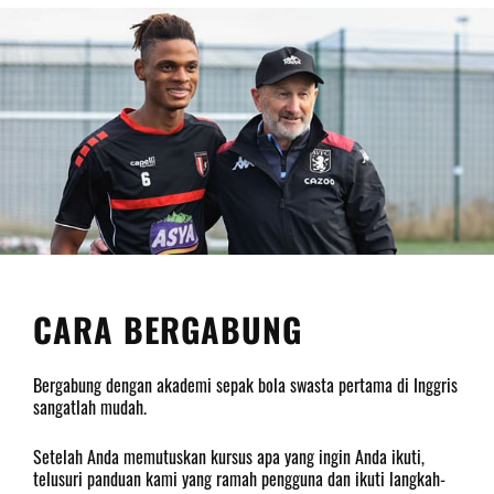
CARA BERGABUNG
Bergabung dengan akademi sepak bola swasta pertama di Inggris
sangatlah mudah.
Setelah Anda memutuskan kursus apa yang ingin Anda ikuti,
telusuri panduan kami yang ramah pengguna dan ikuti langkah-