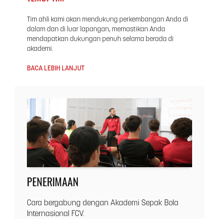
Tim ahli kami akan mendukung perkembangan Anda di
dalam dan di luar lapangan, memastikan Anda
mendapatkan dukungan penuh selama berada di
akademi.
BACA LEBIH LANJUT
PENERIMAAN
Cara bergabung dengan Akademi Sepak Bola
Internasional FCV.