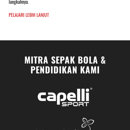
langkahnya.
PELAJARI LEBIH LANJUT
MITRA SEPAK BOLA &
PENDIDIKAN KAMI