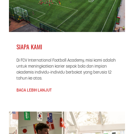
SIAPA KAMI
Di FCV International Football Academy, misi kami adalah
untuk meningkatkan karier sepak bola dan impian
akademis individu-individu berbakat yang berusia 12
tahun ke atas.
BACA LEBIH LANJUT