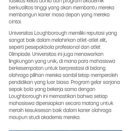
fasilitas kelas dunia dan program akademik
berkualitas tinggi yang akan membantu mereka
membangun karier masa depan yang mereka
cintai.
Universitas Loughborough memiliki reputasi yang
sangat baik dalam melahirkan atlet-atlet elit,
seperti pesepakbola profesional dan atlet
Olimpiade. Universitas ini juga menawarkan
lingkungan yang unik, di mana para mahasiswa
berkesempatan untuk berprestasi di bidang
olahraga pilihan mereka sambil tetap memperoleh
pendidikan yang luar biasa. Program gelar sarjana
sepak bola yang bekerja sama dengan
Loughborough ini memastikan bahwa setiap
mahasiswa dipersiapkan secara matang untuk
meraih kesuksesan baik dalam karier olahraga
maupun studi akademis mereka.