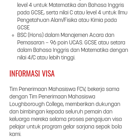
level 4 untuk Matematika dan Bahasa Inggris
pada GCSE, serta nilai C atau level 4 untuk Ilmu
Pengetahuan Alam/Fisika atau Kimia pada
GCSE
BSC (Hons) dalam Manajemen Acara dan
Pemasaran – 96 poin UCAS. GCSE atau setara
dalam Bahasa Inggris dan Matematika dengan
nilai 4/C atau lebih tinggi.
INFORMASI VISA
Tim Penerimaan Mahasiswa FCV, bekerja sama
dengan Tim Penerimaan Mahasiswa
Loughborough College, memberikan dukungan
dan bimbingan kepada seluruh pemain dan
keluarga mereka selama proses pengajuan visa
pelajar untuk program gelar sarjana sepak bola
kami.