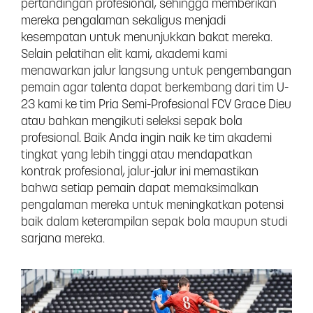
pertandingan profesional, sehingga memberikan
mereka pengalaman sekaligus menjadi
kesempatan untuk menunjukkan bakat mereka.
Selain pelatihan elit kami, akademi kami
menawarkan jalur langsung untuk pengembangan
pemain agar talenta dapat berkembang dari tim U-
23 kami ke tim Pria Semi-Profesional FCV Grace Dieu
atau bahkan mengikuti seleksi sepak bola
profesional. Baik Anda ingin naik ke tim akademi
tingkat yang lebih tinggi atau mendapatkan
kontrak profesional, jalur-jalur ini memastikan
bahwa setiap pemain dapat memaksimalkan
pengalaman mereka untuk meningkatkan potensi
baik dalam keterampilan sepak bola maupun studi
sarjana mereka.