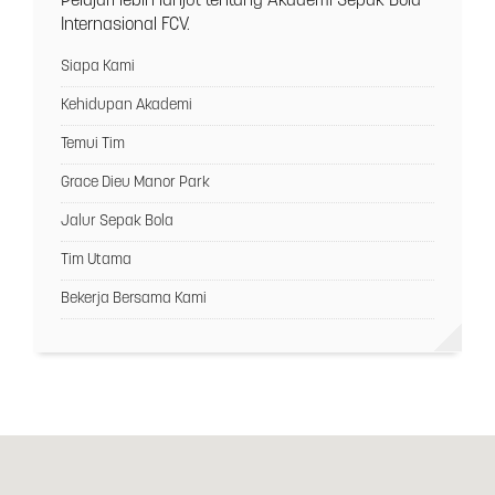
Pelajari lebih lanjut tentang Akademi Sepak Bola
Internasional FCV.
Siapa Kami
Kehidupan Akademi
Temui Tim
Grace Dieu Manor Park
Jalur Sepak Bola
Tim Utama
Bekerja Bersama Kami