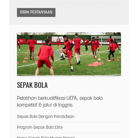
SEPAK BOLA
Pelatihan berkualifikasi UEFA, sepak bola
kompetitif & jalur di Inggris.
Sepak Bola Dengan Pendidikan
Program Sepak Bola Elite