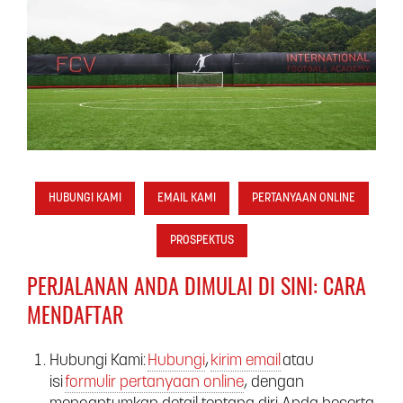
HUBUNGI KAMI
EMAIL KAMI
PERTANYAAN ONLINE
PROSPEKTUS
PERJALANAN ANDA DIMULAI DI SINI: CARA
MENDAFTAR
Hubungi Kami:
Hubungi
,
kirim email
atau
isi
formulir pertanyaan online
, dengan