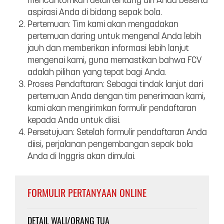
mencantumkan detail tentang diri Anda beserta
aspirasi Anda di bidang sepak bola.
Pertemuan: Tim kami akan mengadakan
pertemuan daring untuk mengenal Anda lebih
jauh dan memberikan informasi lebih lanjut
mengenai kami, guna memastikan bahwa FCV
adalah pilihan yang tepat bagi Anda.
Proses Pendaftaran: Sebagai tindak lanjut dari
pertemuan Anda dengan tim penerimaan kami,
kami akan mengirimkan formulir pendaftaran
kepada Anda untuk diisi.
Persetujuan: Setelah formulir pendaftaran Anda
diisi, perjalanan pengembangan sepak bola
Anda di Inggris akan dimulai.
FORMULIR PERTANYAAN ONLINE
DETAIL WALI/ORANG TUA