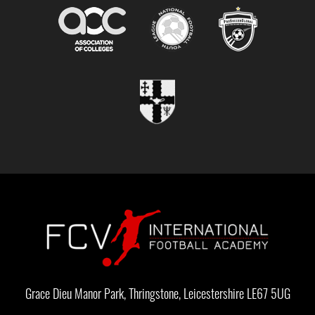
Grace Dieu Manor Park, Thringstone, Leicestershire LE67 5UG