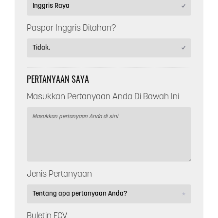
Paspor Inggris Ditahan?
PERTANYAAN SAYA
Masukkan Pertanyaan Anda Di Bawah Ini
Jenis Pertanyaan
Buletin FCV