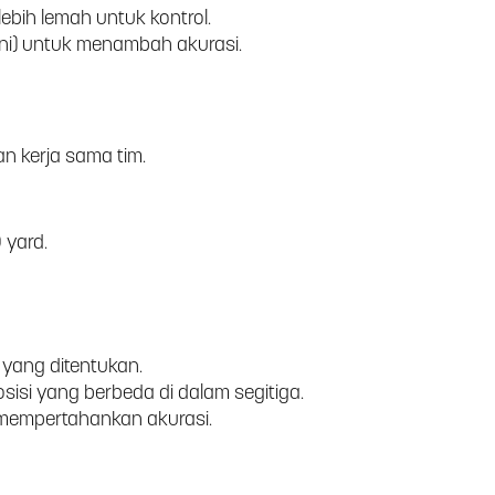
bih lemah untuk kontrol.
ni) untuk menambah akurasi.
n kerja sama tim.
 yard.
 yang ditentukan.
sisi yang berbeda di dalam segitiga.
mempertahankan akurasi.