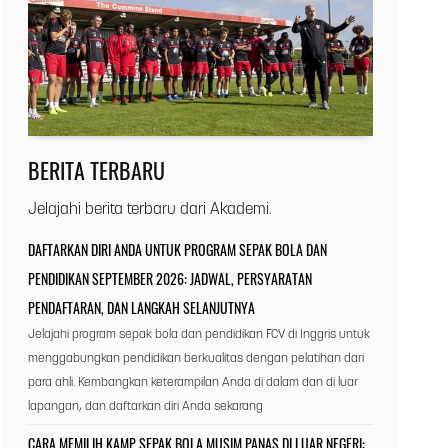
BERITA TERBARU
Jelajahi berita terbaru dari Akademi.
DAFTARKAN DIRI ANDA UNTUK PROGRAM SEPAK BOLA DAN
PENDIDIKAN SEPTEMBER 2026: JADWAL, PERSYARATAN
PENDAFTARAN, DAN LANGKAH SELANJUTNYA
Jelajahi program sepak bola dan pendidikan FCV di Inggris untuk
menggabungkan pendidikan berkualitas dengan pelatihan dari
para ahli. Kembangkan keterampilan Anda di dalam dan di luar
lapangan, dan daftarkan diri Anda sekarang
CARA MEMILIH KAMP SEPAK BOLA MUSIM PANAS DI LUAR NEGERI: