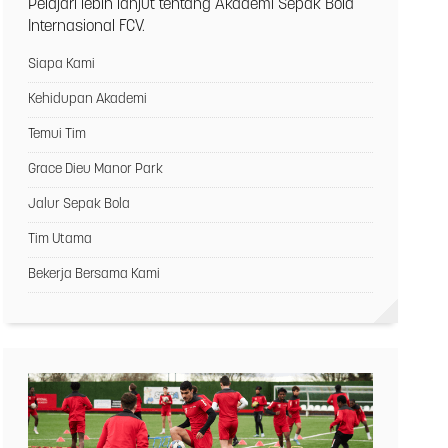
Pelajari lebih lanjut tentang Akademi Sepak Bola
Internasional FCV.
Siapa Kami
Kehidupan Akademi
Temui Tim
Grace Dieu Manor Park
Jalur Sepak Bola
Tim Utama
Bekerja Bersama Kami