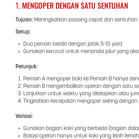
1.
MENGOPER DENGAN SATU SENTUHAN
Tujuan:
Meningkatkan passing cepat dan sentuhan 
Setup:
Dua pemain berdiri dengan jarak 5-10 yard.
Gunakan kerucut untuk menandai jalur yang akan d
Petunjuk:
Pemain A mengoper bola ke Pemain B hanya den
Pemain B mengembalikan operan dengan satu s
Lanjutkan untuk waktu yang ditetapkan atau jumla
Tingkatkan kecepatan mengoper seiring denga
Variasi:
Gunakan bagian kaki yang berbeda (bagian dalam
Batasi operan hanya untuk kaki yang lebih lemah