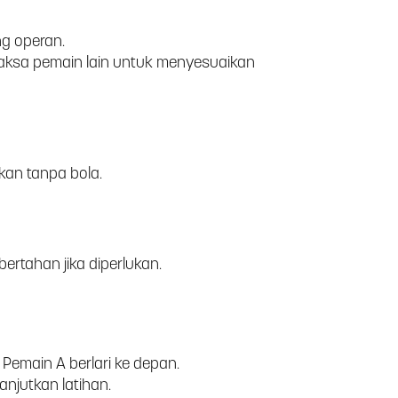
g operan.
aksa pemain lain untuk menyesuaikan
an tanpa bola.
rtahan jika diperlukan.
emain A berlari ke depan.
njutkan latihan.