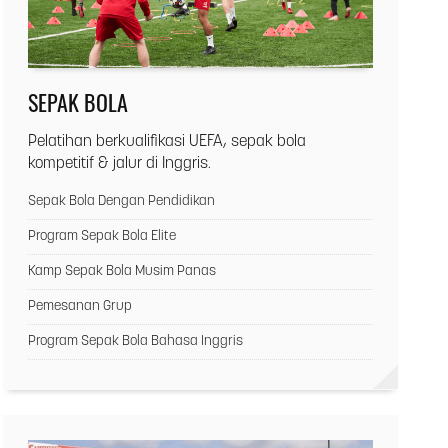
SEPAK BOLA
Pelatihan berkualifikasi UEFA, sepak bola
kompetitif & jalur di Inggris.
Sepak Bola Dengan Pendidikan
Program Sepak Bola Elite
Kamp Sepak Bola Musim Panas
Pemesanan Grup
Program Sepak Bola Bahasa Inggris