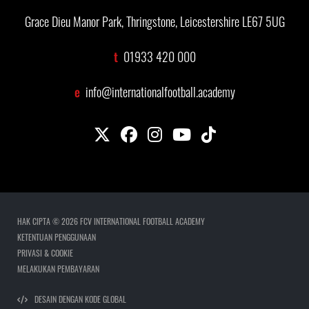
Grace Dieu Manor Park, Thringstone, Leicestershire LE67 5UG
t
01933 420 000
e
info@internationalfootball.academy
HAK CIPTA © 2026 FCV INTERNATIONAL FOOTBALL ACADEMY
KETENTUAN PENGGUNAAN
PRIVASI & COOKIE
MELAKUKAN PEMBAYARAN
DESAIN DENGAN KODE GLOBAL