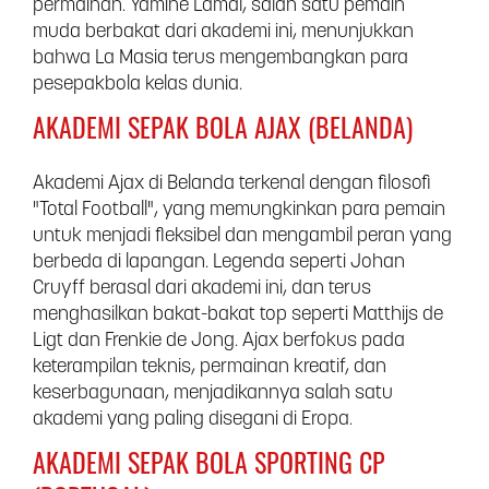
permainan. Yamine Lamal, salah satu pemain
muda berbakat dari akademi ini, menunjukkan
bahwa La Masia terus mengembangkan para
pesepakbola kelas dunia.
AKADEMI SEPAK BOLA AJAX (BELANDA)
Akademi Ajax di Belanda terkenal dengan filosofi
"Total Football", yang memungkinkan para pemain
untuk menjadi fleksibel dan mengambil peran yang
berbeda di lapangan. Legenda seperti Johan
Cruyff berasal dari akademi ini, dan terus
menghasilkan bakat-bakat top seperti Matthijs de
Ligt dan Frenkie de Jong. Ajax berfokus pada
keterampilan teknis, permainan kreatif, dan
keserbagunaan, menjadikannya salah satu
akademi yang paling disegani di Eropa.
AKADEMI SEPAK BOLA SPORTING CP