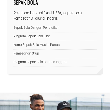
SEPAK BOLA
Pelatihan berkualifikasi UEFA, sepak bola
kompetitif & jalur di Inggris.
Sepak Bola Dengan Pendidikan
Program Sepak Bola Elite
Kamp Sepak Bola Musim Panas
Pemesanan Grup
Program Sepak Bola Bahasa Inggris