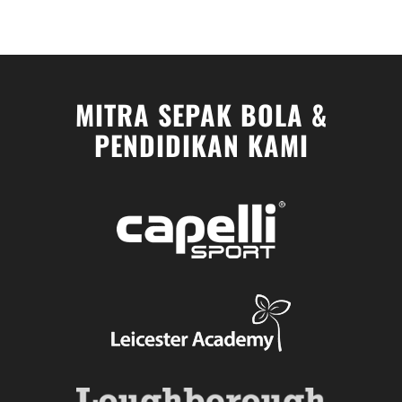
MITRA SEPAK BOLA &
PENDIDIKAN KAMI