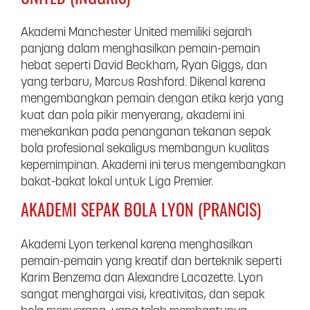
Akademi Manchester United memiliki sejarah
panjang dalam menghasilkan pemain-pemain
hebat seperti David Beckham, Ryan Giggs, dan
yang terbaru, Marcus Rashford. Dikenal karena
mengembangkan pemain dengan etika kerja yang
kuat dan pola pikir menyerang, akademi ini
menekankan pada penanganan tekanan sepak
bola profesional sekaligus membangun kualitas
kepemimpinan. Akademi ini terus mengembangkan
bakat-bakat lokal untuk Liga Premier.
AKADEMI SEPAK BOLA LYON (PRANCIS)
Akademi Lyon terkenal karena menghasilkan
pemain-pemain yang kreatif dan berteknik seperti
Karim Benzema dan Alexandre Lacazette. Lyon
sangat menghargai visi, kreativitas, dan sepak