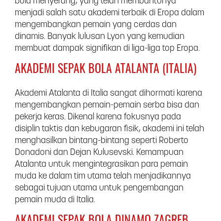
bola menyerang, yang telah membantunya
menjadi salah satu akademi terbaik di Eropa dalam
mengembangkan pemain yang cerdas dan
dinamis. Banyak lulusan Lyon yang kemudian
membuat dampak signifikan di liga-liga top Eropa.
AKADEMI SEPAK BOLA ATALANTA (ITALIA)
Akademi Atalanta di Italia sangat dihormati karena
mengembangkan pemain-pemain serba bisa dan
pekerja keras. Dikenal karena fokusnya pada
disiplin taktis dan kebugaran fisik, akademi ini telah
menghasilkan bintang-bintang seperti Roberto
Donadoni dan Dejan Kulusevski. Kemampuan
Atalanta untuk mengintegrasikan para pemain
muda ke dalam tim utama telah menjadikannya
sebagai tujuan utama untuk pengembangan
pemain muda di Italia.