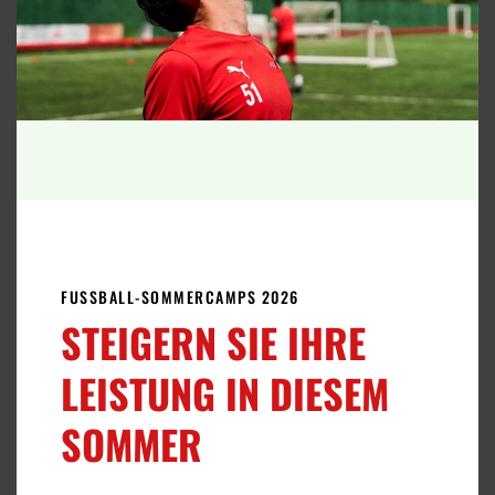
ELITE-FUSSBALLPROGRAMM
An der FCV International Football Academy
bieten wir flexible Fußballprogramme an, die
von
zwei Wochen
bis zu einer
ganzen Saison
reichen.
MEHR ZUM THEMA FUSSBALL
FUSSBALL-SOMMERCAMPS 2026
STEIGERN SIE IHRE
LEISTUNG IN DIESEM
SOMMER