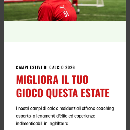
PROGRAMMA DI CALCIO D'ÉLITE
Alla FCV International Football Academy
offriamo programmi calcistici flessibili che
vanno da
2 settimane
a
un'intera stagione
.
ALTRO SUL CALCIO
CAMPI ESTIVI DI CALCIO 2026
MIGLIORA IL TUO
GIOCO QUESTA ESTATE
I nostri campi di calcio residenziali offrono coaching
esperto, allenamenti d'élite ed esperienze
indimenticabili in Inghilterra!