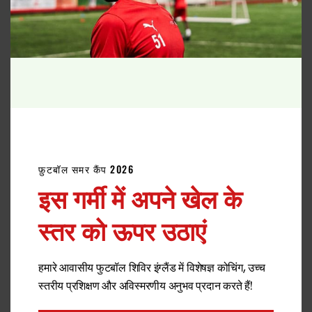
एलीट फुटबॉल कार्यक्रम
एफसीवी इंटरनेशनल फुटबॉल अकादमी में, हम
2 सप्ताह
से
लेकर
पूरे सीज़न
तक के लचीले फुटबॉल कार्यक्रम प्रदान
करते हैं।
फुटबॉल के बारे में और अधिक जानकारी
फ़ुटबॉल समर कैंप 2026
इस गर्मी में अपने खेल के
स्तर को ऊपर उठाएं
हमारे आवासीय फुटबॉल शिविर इंग्लैंड में विशेषज्ञ कोचिंग, उच्च
स्तरीय प्रशिक्षण और अविस्मरणीय अनुभव प्रदान करते हैं!