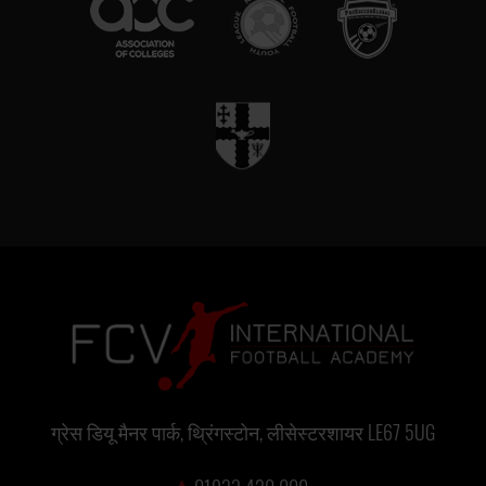
ग्रेस डियू मैनर पार्क, थ्रिंगस्टोन, लीसेस्टरशायर LE67 5UG