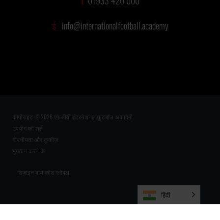
t
01933 420 000
ई
info@internationalfootball.academy
कॉपीराइट © 2026 एफसीवी इंटरनेशनल फुटबॉल अकादमी
उपयोग की शर्तें
गोपनीयता और कुकीज़
भुगतान करने के
डिज़ाइन बाय कोड ग्लोबल
हिंदी