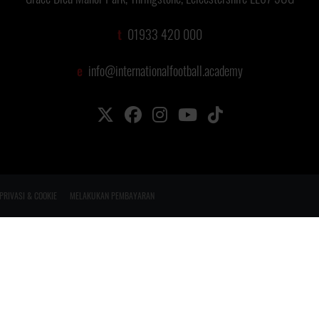
Grace Dieu Manor Park, Thringstone, Leicestershire LE67 5UG
t
01933 420 000
e
info@internationalfootball.academy
PRIVASI & COOKIE
MELAKUKAN PEMBAYARAN