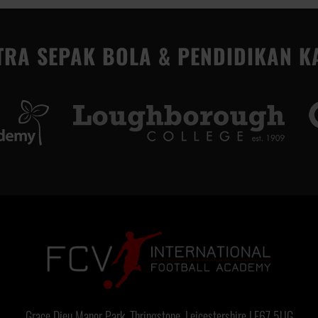
TRA SEPAK BOLA & PENDIDIKAN K