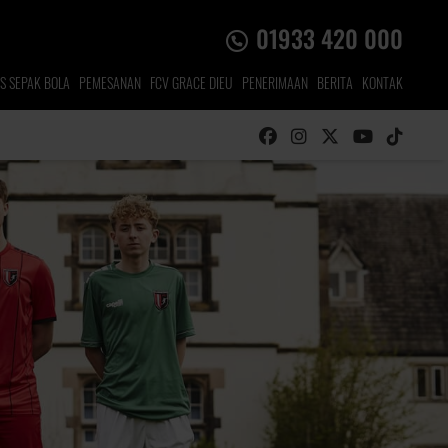
01933 420 000
S SEPAK BOLA
PEMESANAN
FCV GRACE DIEU
PENERIMAAN
BERITA
KONTAK