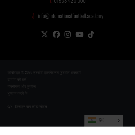
t
01933 420 000
ई
info@internationalfootball.academy
कॉपीराइट © 2026 एफसीवी इंटरनेशनल फुटबॉल अकादमी
उपयोग की शर्तें
गोपनीयता और कुकीज़
भुगतान करने के
डिज़ाइन बाय कोड ग्लोबल
हिंदी