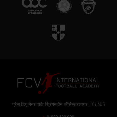
ग्रेस डियू मैनर पार्क, थ्रिंगस्टोन, लीसेस्टरशायर LE67 5UG