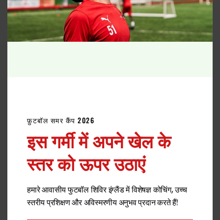
एलीट फुटबॉल कार्यक्रम
एफसीवी इंटरनेशनल फुटबॉल अकादमी में, हम
2 सप्ताह
से
लेकर
पूरे सीज़न
तक के लचीले फुटबॉल कार्यक्रम प्रदान
करते हैं।
फुटबॉल के बारे में और अधिक जानकारी
फ़ुटबॉल समर कैंप 2026
इस गर्मी में अपने खेल के
स्तर को ऊपर उठाएं
हमारे आवासीय फुटबॉल शिविर इंग्लैंड में विशेषज्ञ कोचिंग, उच्च
स्तरीय प्रशिक्षण और अविस्मरणीय अनुभव प्रदान करते हैं!