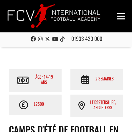
01933 420 000
ÂGE : 14-19
2 SEMAINES
ANS
LEICESTERSHIRE,
£2500
ANGLETERRE
CAMPS D'ÉTÉ DE FOOTBALL EN