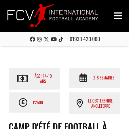
01933 420 000
ÂGE : 14-19
2-8 SEMAINES
ANS
LEICESTERSHIRE,
£2500
ANGLETERRE
CAMP D'ÉTÉ DE FOOTBALL À