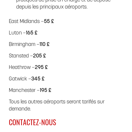
pratiques de prise en charge et de dépose
depuis les principaux aéroports.
East Midlands –
55 £
Luton –
165 £
Birmingham –
110 £
Stansted –
205 £
Heathrow –
295 £
Gatwick –
345 £
Manchester –
195 £
Tous les autres aéroports seront tarifés sur
demande.
CONTACTEZ-NOUS