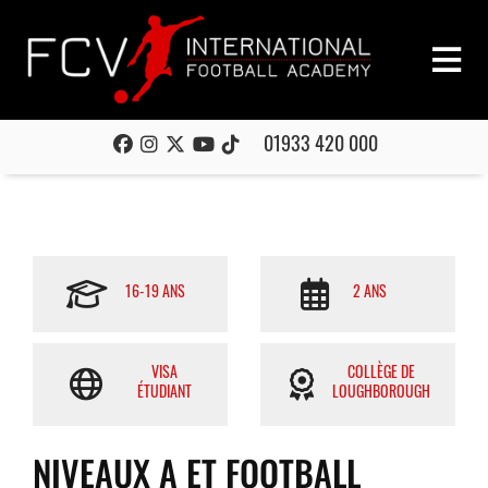
01933 420 000
16-19 ANS
2 ANS
VISA
COLLÈGE DE
ÉTUDIANT
LOUGHBOROUGH
NIVEAUX A ET FOOTBALL