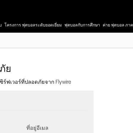
ับ
โครงการ
ฟุตบอลระดับยอดเยี่ยม
ฟุตบอลกับการศึกษา
ค่าย
ฟุตบอล
ภาคฤ
ภัย
์ฟเวอร์ที่ปลอดภัยจาก Flywire
ที่อยู่อีเมล