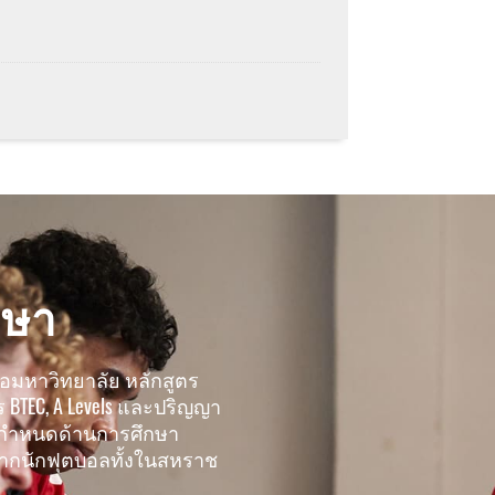
กษา
หรือมหาวิทยาลัย หลักสูตร
 BTEC, A Levels และปริญญา
อกำหนดด้านการศึกษา
ากนักฟุตบอลทั้งในสหราช