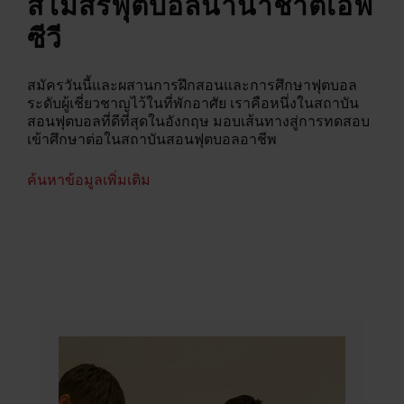
สโมสรฟุตบอลนานาชาติเอฟ
ซีวี
สมัครวันนี้และผสานการฝึกสอนและการศึกษาฟุตบอล
ระดับผู้เชี่ยวชาญไว้ในที่พักอาศัย เราคือหนึ่งในสถาบัน
สอนฟุตบอลที่ดีที่สุดในอังกฤษ มอบเส้นทางสู่การทดสอบ
เข้าศึกษาต่อในสถาบันสอนฟุตบอลอาชีพ
ค้นหาข้อมูลเพิ่มเติม