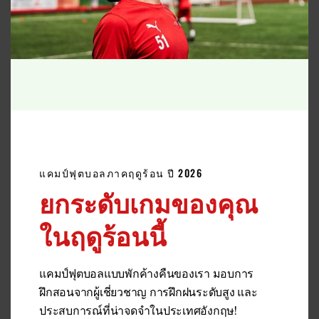
โปรแกรมฟุตบอลระดับสูง
ที่ FCV International Football Academy เรามี
โปรแกรมฟุตบอลที่ยืดหยุ่นตั้งแต่
2 สัปดาห์
ไป
จนถึงหนึ่ง
ฤดูกาลเต็ม
เพิ่มเติมเกี่ยวกับฟุตบอล
แคมป์ฟุตบอลภาคฤดูร้อน ปี 2026
ยกระดับเกมของคุณ
ในฤดูร้อนนี้
แคมป์ฟุตบอลแบบพักค้างคืนของเรา มอบการ
ฝึกสอนจากผู้เชี่ยวชาญ การฝึกฝนระดับสูง และ
ประสบการณ์ที่น่าจดจำในประเทศอังกฤษ!