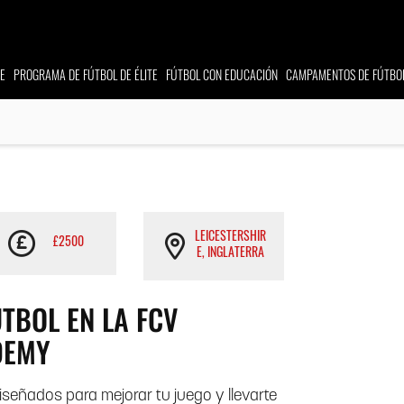
E
PROGRAMA
DE FÚTBOL DE ÉLITE
FÚTBOL CON EDUCACIÓN
CAMPAMENTOS
DE FÚTBO
LEICESTERSHIR
£2500
E, INGLATERRA
TBOL EN LA FCV
DEMY
eñados para mejorar tu juego y llevarte