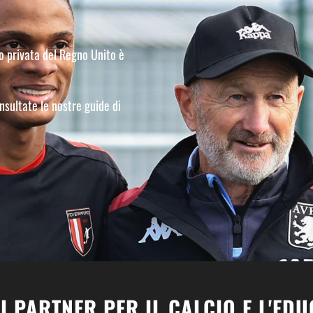
io privata del Regno Unito è
onsultate le nostre guide di
I PARTNER PER IL CALCIO E L'ED