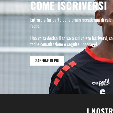
COME ISCRIVERSI
Entrare a far parte della prima accademia di calc
facile.
Una volta deciso il corso a cui volete iscrivervi, c
facile consultazione e seguite i passaggi.
SAPERNE DI PIÙ
I NOSTR