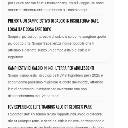
per il 2026 per tuo figlio. Ottieni consigli utili sul viaggio, su cosa
cercare e informazioni approfondite sui nostri campi.
PRENOTA UN CAMPO ESTIVO DI CALCIO IN INGHILTERRA: DATE,
LOCALITÀ E COSA FARE DOPO
Scopri di più sui campi estivi di calcio e su come scegliere quello
più adatto a te. Scopri l'esperienza indimenticabile che ti
offriamo e prenota subito un campo estivo di calcio in
Inghilterra.
CAMPI ESTIVI DI CALCIO IN INGHILTERRA PER ADOLESCENTI
Scopri i campi estivi di calcio dell'FCV in Inghilterra per il 2026 e
scopri come possiamo migliorare le abilità dei ragazzi, offrendo
loro al contempo un'esperienza divertente che non
dimenticheranno mai. Prenota ora
FCV EXPERIENCE ELITE TRAINING ALLO ST GEORGE'S PARK
I giocatori dell'FCV hanno avuto l'opportunità unica di allenarsi
allo St George's Park, la sede del calcio inglese, partecipando a