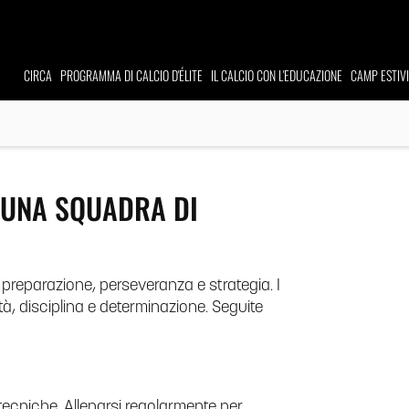
CIRCA
PROGRAMMA
DI CALCIO D'ÉLITE
IL CALCIO CON L'EDUCAZIONE
CAMP
ESTIV
 UNA SQUADRA DI
preparazione, perseveranza e strategia. I
tà, disciplina e determinazione. Seguite
 tecniche. Allenarsi regolarmente per