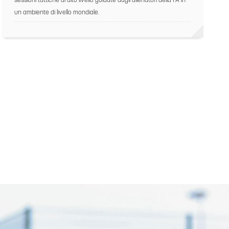
sessioni tattiche di alto livello guidate dagli allenatori della FA in
un ambiente di livello mondiale.