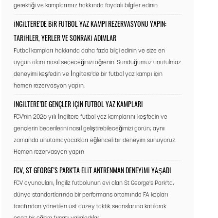
gerektiği ve kamplarımız hakkında faydalı bilgiler edinin.
İNGILTERE'DE BIR FUTBOL YAZ KAMPI REZERVASYONU YAPIN:
TARIHLER, YERLER VE SONRAKI ADIMLAR
Futbol kampları hakkında daha fazla bilgi edinin ve size en
uygun olanı nasıl seçeceğinizi öğrenin. Sunduğumuz unutulmaz
deneyimi keşfedin ve İngiltere'de bir futbol yaz kampı için
hemen rezervasyon yapın.
İNGILTERE’DE GENÇLER İÇIN FUTBOL YAZ KAMPLARI
FCV'nin 2026 yılı İngiltere futbol yaz kamplarını keşfedin ve
gençlerin becerilerini nasıl geliştirebileceğimizi görün; aynı
zamanda unutamayacakları eğlenceli bir deneyim sunuyoruz.
Hemen rezervasyon yapın
FCV, ST GEORGE'S PARK'TA ELIT ANTRENMAN DENEYIMI YAŞADI
FCV oyuncuları, İngiliz futbolunun evi olan St George's Park'ta,
dünya standartlarında bir performans ortamında FA koçları
tarafından yönetilen üst düzey taktik seanslarına katılarak