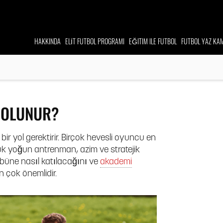
HAKKINDA
ELİT FUTBOL
PROGRAMI
EĞITIM ILE FUTBOL
FUTBOL YAZ
KAM
 OLUNUR?
ir yol gerektirir. Birçok hevesli oyuncu en
k yoğun antrenman, azim ve stratejik
ulübüne nasıl katılacağını ve
akademi
n çok önemlidir.