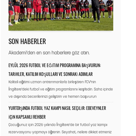
SON HABERLER
Akademi'den en son haberlere göz atın.
EYLÜL 2026 FUTBOL VE EĞITIM PROGRAMINA BAŞVURUN:
TARIHLER, KATILIM KOŞULLARI VE SONRAKI ADIMLAR
Kaliteli eğitimi uzman antrenmanlarla birleştiren FCV'nin
İngiltere'deki futbol ve eğitim programlarını keşfedin. Saha içinde
ve dışında becerilerinizi geliştirin ve hemen başvurun
YURTDIŞINDA FUTBOL YAZ KAMPI NASIL SEÇILIR: EBEVEYNLER
İÇIN KAPSAMLI REHBER
Çocuğunuz için 2026 yılında İngiltere'de bir futbol yaz kampı
rezervasyonu yapmayı öğrenin. Seyahat, nelere dikkat etmeniz