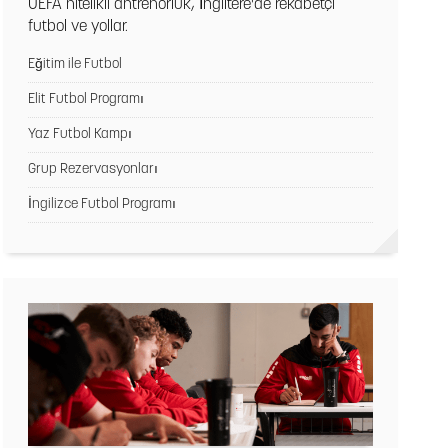
UEFA nitelikli antrenörlük, İngiltere'de rekabetçi
futbol ve yollar.
Eğitim ile Futbol
Elit Futbol Programı
Yaz Futbol Kampı
Grup Rezervasyonları
İngilizce Futbol Programı