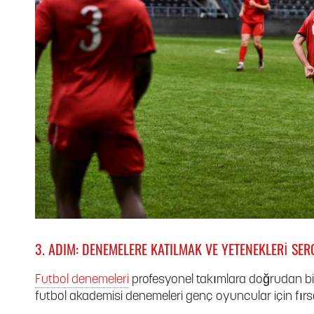
3. ADIM: DENEMELERE KATILMAK VE YETENEKLERI SER
Futbol denemeleri
profesyonel takımlara doğrudan bir
futbol akademisi denemeleri genç oyuncular için fırs