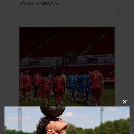
MAIS SOBRE A EDUCAÇÃO
Fech
este
módu