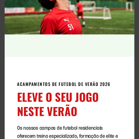
PROGRAMA DE FUTEBOL DE ELITE
Na FCV International Football Academy,
oferecemos programas de futebol flexíveis,
com duração de
2 semanas
a uma
temporada
completa
.
MAIS SOBRE FUTEBOL
ACAMPAMENTOS DE FUTEBOL DE VERÃO 2026
ELEVE O SEU JOGO
NESTE VERÃO
Os nossos campos de futebol residenciais
oferecem treino especializado, formação de elite e