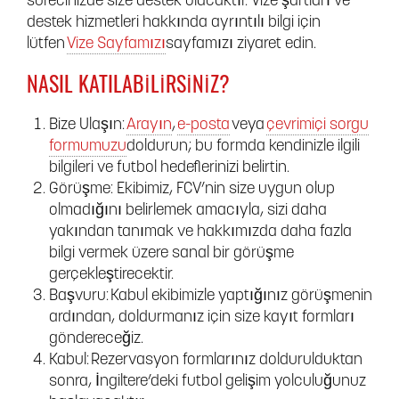
sürecinizde size destek olacaktır. Vize şartları ve
destek hizmetleri hakkında ayrıntılı bilgi için
lütfen
Vize Sayfamızı
sayfamızı ziyaret edin.
NASIL KATILABILIRSINIZ?
Bize Ulaşın:
Arayın
,
e-posta
veya
çevrimiçi sorgu
formumuzu
doldurun; bu formda kendinizle ilgili
bilgileri ve futbol hedeflerinizi belirtin.
Görüşme: Ekibimiz, FCV’nin size uygun olup
olmadığını belirlemek amacıyla, sizi daha
yakından tanımak ve hakkımızda daha fazla
bilgi vermek üzere sanal bir görüşme
gerçekleştirecektir.
Başvuru: Kabul ekibimizle yaptığınız görüşmenin
ardından, doldurmanız için size kayıt formları
göndereceğiz.
Kabul: Rezervasyon formlarınız doldurulduktan
sonra, İngiltere’deki futbol gelişim yolculuğunuz