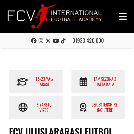
01933 420 000
15-23 YAŞ
TAM SEZONA 2
ARASI
HAFTA KALA
ZIYARETÇI
LEICESTERSHIRE,
VIZESI
İNGILTERE
FCV ULUSLARARASI FUTBOL