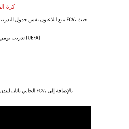
كرة ال
حيث
نفس جدول التدريب والمسابقات الذي يتبعه برنامج كرة القدم النخبة التابع لـ FCV،
يتبع اللاعبون
مدربين معتمدين من الاتحاد الأوروبي لكرة القدم (UEFA)
تدريب يومي