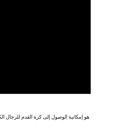
من المزايا الرئيسية لبرنامج FCV Gap Year Pathway هو
إمكانية الوصول إلى كرة القدم للرجال الك