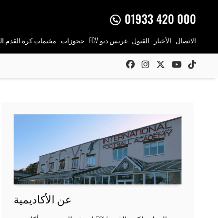
01933 420 000
الاتصال
الأخبار
القبول
FCV غريس ديو
حجوزات
مخيمات
كرة القدم ال
عن الأكاديمية