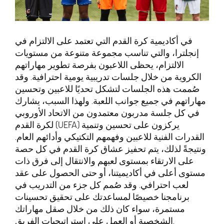
في أكاديمية كرة القدم التي تعتمد على الالتزام في
إنجلترا، والتي تناسب مجموعة متنوعة من مستويات
الالتزام، يحظى اللاعبون بفرصة تطوير مهاراتهم
الكروية من خلال جلسات تدريبية يومية احترافية. وقد
صُممت هذه الجلسات لتشكل تحديًا للاعبين وتحسين
مهاراتهم في جميع جوانب اللعبة. ولهذا السبب، يشارك
في كل جلسة مدربون معتمدون من الاتحاد الأوروبي
لكرة القدم (UEFA) يركزون على تحسين وتنمية
القدرات الفنية للاعبين وفهمهم التكتيكي وأدائهم العام.
ونتيجةً لذلك، يتم تحفيز عشاق كرة القدم في كل حصة
على الارتقاء بمستوى لعبهم والانتقال إلى فرق ذات
مستوى أعلى في أكاديميتنا، أو حتى الحصول على عقد
لعب احترافي. وقد صُمم كل جزء من التدريب في
برنامجنا خصيصًا لمساعدتك على تحقيق تحسينات
مستمرة، سواء كان ذلك من خلال صقل مهاراتك
الشخصية أو العمل على استراتيجيات الفريق.