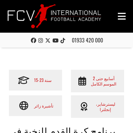
01933 420 000
2 أسابيع حتى
15-23 سنة
الموسم الكامل
ليسترشاير،
تأشيرة زائر
إنجلترا
برنامج كرة القدم للنخبة في