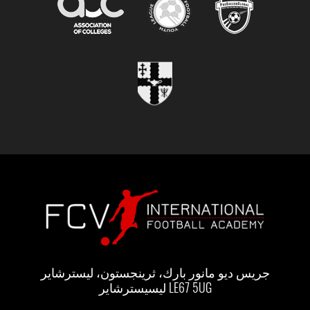
جريس ديو مانور بارك، ثرينجستون، ليسترشاير
ليسيسترشاير LE67 5UG