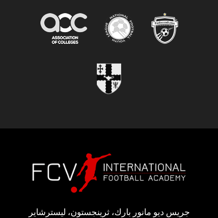
جريس ديو مانور بارك، ثرينجستون، ليسترشاير